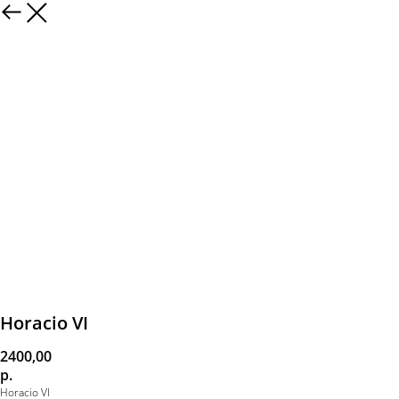
Horacio VI
2400,00
р.
Horacio VI